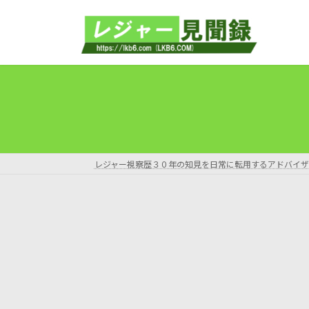
コ
ナ
ン
ビ
テ
ゲ
ン
ー
ツ
シ
へ
ョ
ス
ン
キ
に
ッ
移
プ
動
レジャー視察歴３０年の知見を日常に転用するアドバイザ