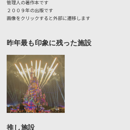
管理人の著作本です
２００９年の出版です
画像をクリックすると外部に遷移します
昨年最も印象に残った施設
推し施設