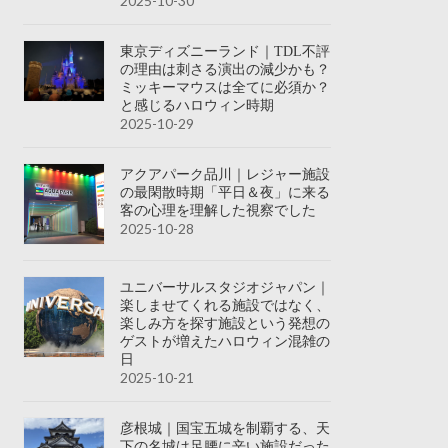
2025-10-30
東京ディズニーランド｜TDL不評
の理由は刺さる演出の減少かも？
ミッキーマウスは全てに必須か？
と感じるハロウィン時期
2025-10-29
アクアパーク品川｜レジャー施設
の最閑散時期「平日＆夜」に来る
客の心理を理解した視察でした
2025-10-28
ユニバーサルスタジオジャパン｜
楽しませてくれる施設ではなく、
楽しみ方を探す施設という発想の
ゲストが増えたハロウィン混雑の
日
2025-10-21
彦根城｜国宝五城を制覇する、天
下の名城は足腰に辛い施設だった