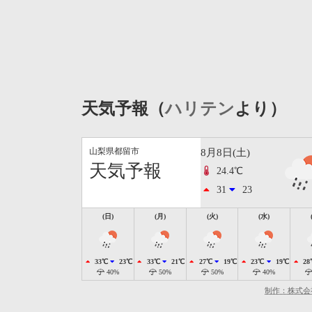
天気予報（
ハリテン
より）
山梨県都留市
8月8日(土)
天気予報
24.4℃
31
23
(日)
(月)
(火)
(水)
33℃
23℃
33℃
21℃
27℃
19℃
23℃
19℃
28
40%
50%
50%
40%
制作：株式会