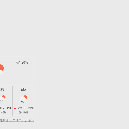
20%
(木)
(金)
℃
19℃
27℃
20℃
40%
40%
社サイトクリエーション