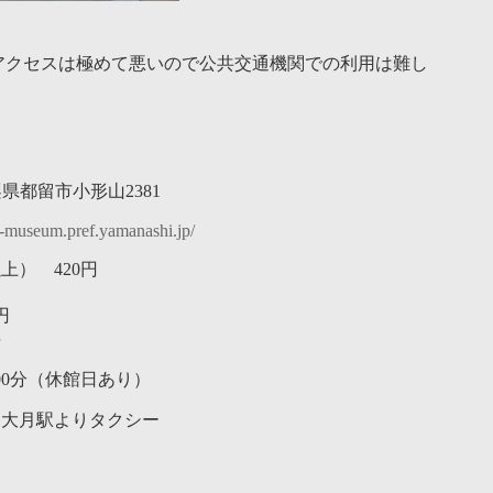
アクセスは極めて悪いので公共交通機関での利用は難し
 山梨県都留市小形山2381
r-museum.pref.yamanashi.jp/
上） 420円
円
料
時00分（休館日あり）
 大月駅よりタクシー