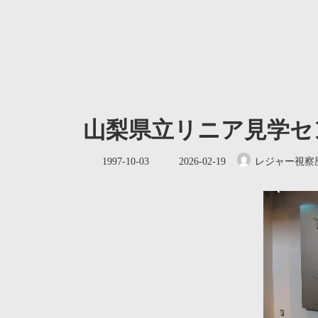
山梨県立リニア見学セ
最
1997-10-03
2026-02-19
レジャー視察
終
更
新
日
時
: