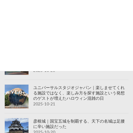
「全部載せ理論」で魅了する
2025-10-30
東京ディズニーランド｜TDL不評の理由は刺さる
演出の減少かも？ミッキーマウスは全てに必須
か？と感じるハロウィン時期
2025-10-29
アクアパーク品川｜レジャー施設の最閑散時期
「平日＆夜」に来る客の心理を理解した視察でし
た
2025-10-28
ユニバーサルスタジオジャパン｜楽しませてくれ
る施設ではなく、楽しみ方を探す施設という発想
のゲストが増えたハロウィン混雑の日
2025-10-21
彦根城｜国宝五城を制覇する、天下の名城は足腰
に辛い施設だった
2025-10-20