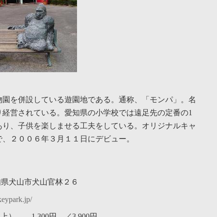
物園を併設している遊園地である。通称、「モンパ」。名
り経営されている。愛知県の小学校では遠足先の定番の1
あり、子供を楽しませる工夫をしている。オリジナルキャ
で、２００６年３月１１日にデビュー。
1 愛知県犬山市犬山官林２６
ypark.jp/
） 1,300円 ／3,900円