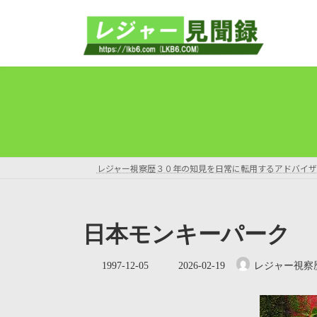
コ
ナ
ン
ビ
テ
ゲ
ン
ー
ツ
シ
へ
ョ
ス
ン
キ
に
ッ
移
プ
動
レジャー視察歴３０年の知見を日常に転用するアドバイザ
日本モンキーパーク
最
1997-12-05
2026-02-19
レジャー視察
終
更
新
日