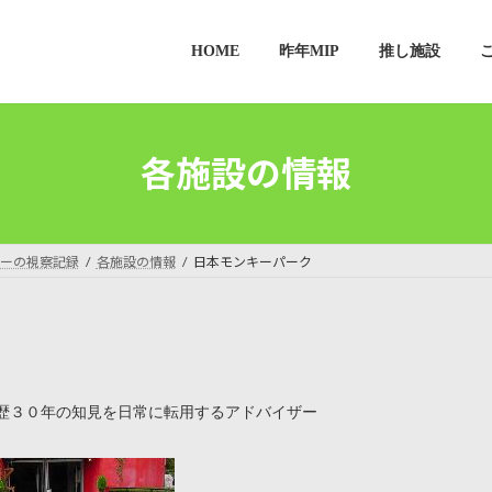
HOME
昨年MIP
推し施設
各施設の情報
ーの視察記録
各施設の情報
日本モンキーパーク
歴３０年の知見を日常に転用するアドバイザー