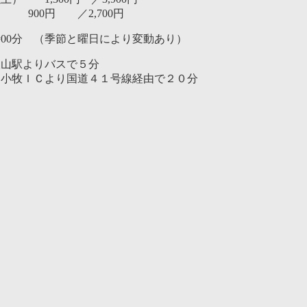
） 900円 ／2,700円
7時00分 （季節と曜日により変動あり）
犬山駅よりバスで５分
 小牧ＩＣより国道４１号線経由で２０分