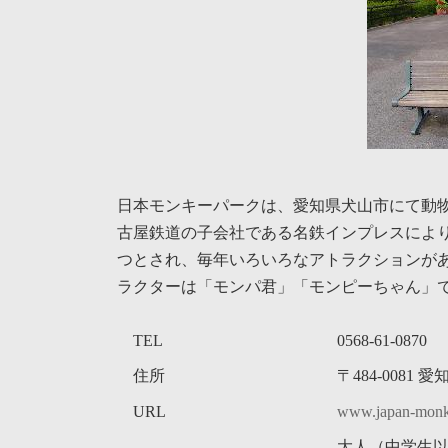
時
:
日本モンキーパークは、愛知県犬山市にて動
古屋鉄道の子会社である名鉄インプレスによ
つとされ、毎年いろいろなアトラクションが
ラクターは「モンパ君」「モンピーちゃん」
TEL
0568-61-0870
住所
〒484-008
URL
www.japan-monke
大人（中学生以上