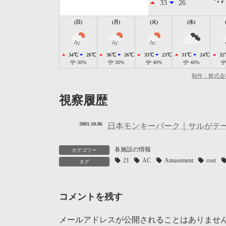
33
26
(日)
(月)
(火)
(水)
34℃
26℃
36℃
26℃
33℃
23℃
31℃
24℃
32
30%
30%
40%
40%
制作：株式会
視察履歴
2001.10.06
日本モンキーパーク｜サルがテ
各施設の情報
カテゴリー
21
AC
Amusement
cost
タグ
コメントを残す
メールアドレスが公開されることはありませ