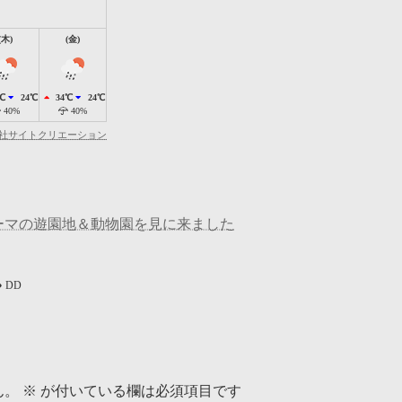
(木)
(金)
℃
24℃
34℃
24℃
40%
40%
社サイトクリエーション
ーマの遊園地＆動物園を見に来ました
DD
ん。
※
が付いている欄は必須項目です