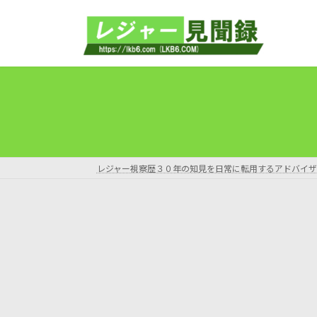
コ
ナ
ン
ビ
テ
ゲ
ン
ー
ツ
シ
へ
ョ
ス
ン
キ
に
ッ
移
プ
動
レジャー視察歴３０年の知見を日常に転用するアドバイザ