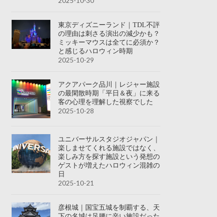
2025-10-30
東京ディズニーランド｜TDL不評
の理由は刺さる演出の減少かも？
ミッキーマウスは全てに必須か？
と感じるハロウィン時期
2025-10-29
アクアパーク品川｜レジャー施設
の最閑散時期「平日＆夜」に来る
客の心理を理解した視察でした
2025-10-28
ユニバーサルスタジオジャパン｜
楽しませてくれる施設ではなく、
楽しみ方を探す施設という発想の
ゲストが増えたハロウィン混雑の
日
2025-10-21
彦根城｜国宝五城を制覇する、天
下の名城は足腰に辛い施設だった