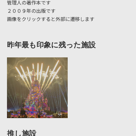
管理人の著作本です
２００９年の出版です
画像をクリックすると外部に遷移します
昨年最も印象に残った施設
推し施設