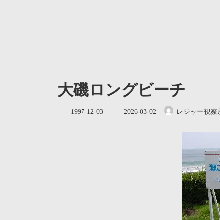
大磯ロングビーチ
最
1997-12-03
2026-03-02
レジャー視察
終
更
新
日
時
: