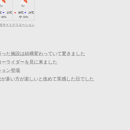
℃
23℃
30℃
23℃
40%
50%
社サイトクリエーション
行った施設は結構変わっていて驚きました
ローライダーを見に来ました
ション登場
数が多い方が楽しいと改めて実感した日でした