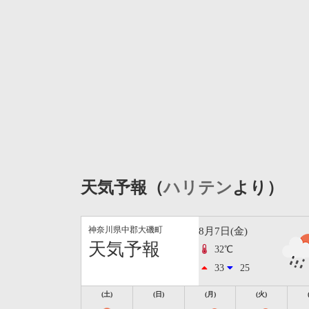
天気予報（
ハリテン
より）
神奈川県中郡大磯町
8月7日(金)
天気予報
32℃
33
25
(土)
(日)
(月)
(火)