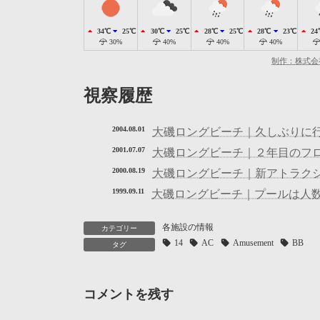
34℃
25℃
30℃
25℃
28℃
25℃
28℃
23℃
24
30%
40%
40%
40%
制作：株式会
視察履歴
2004.08.01
大磯ロングビーチ｜久しぶりに
2001.07.07
大磯ロングビーチ｜２年目のフ
2000.08.19
大磯ロングビーチ｜新アトラク
1999.09.11
大磯ロングビーチ｜プールは人
各施設の情報
カテゴリー
14
AC
Amusement
BB
タグ
コメントを残す