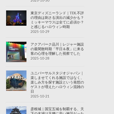
2025-10-30
東京ディズニーランド｜TDL不評
の理由は刺さる演出の減少かも？
ミッキーマウスは全てに必須か？
と感じるハロウィン時期
2025-10-29
アクアパーク品川｜レジャー施設
の最閑散時期「平日＆夜」に来る
客の心理を理解した視察でした
2025-10-28
ユニバーサルスタジオジャパン｜
楽しませてくれる施設ではなく、
楽しみ方を探す施設という発想の
ゲストが増えたハロウィン混雑の
日
2025-10-21
彦根城｜国宝五城を制覇する、天
下の名城は足腰に辛い施設だった