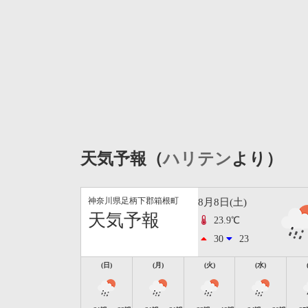
天気予報（
ハリテン
より）
神奈川県足柄下郡箱根町
8月8日(土)
天気予報
23.9℃
30
23
(日)
(月)
(火)
(水)