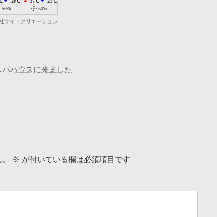
℃
20℃
27℃
21℃
50%
50%
社サイトクリエーション
スパハウスに来ました
ん。
※
が付いている欄は必須項目です