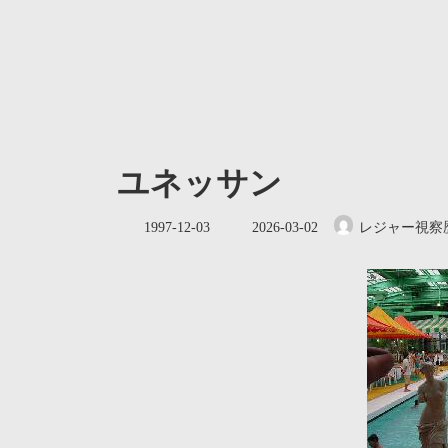
ユネッサン
最
1997-12-03
2026-03-02
レジャー視察
終
更
新
日
時
: