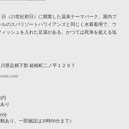
日（21世紀初日）に開業した温泉テーマパーク。屋内プ
ンルのスパリゾートハワイアンズと同じく水着着用で、ウ
フィッシュを入れた足湯がある。かつては死海を超える塩
7 神奈川県足柄下郡 箱根町二ノ平１２９７
essun.com/
0円
動あり
00分
動あり、一部施設は20時00分まで）