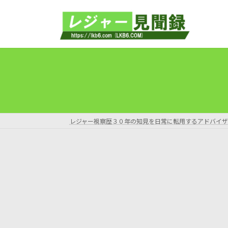
コ
ナ
ン
ビ
テ
ゲ
ン
ー
ツ
シ
へ
ョ
ス
ン
キ
に
ッ
移
プ
動
レジャー視察歴３０年の知見を日常に転用するアドバイザ