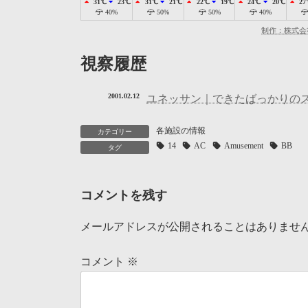
31℃
23℃
31℃
21℃
22℃
19℃
24℃
20℃
27
40%
50%
50%
40%
制作：株式会
視察履歴
2001.02.12
ユネッサン｜できたばっかりの
各施設の情報
カテゴリー
14
AC
Amusement
BB
タグ
コメントを残す
メールアドレスが公開されることはありませ
コメント
※