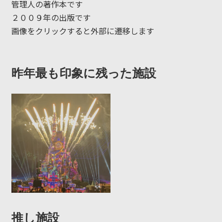
管理人の著作本です
２００９年の出版です
画像をクリックすると外部に遷移します
昨年最も印象に残った施設
推し施設