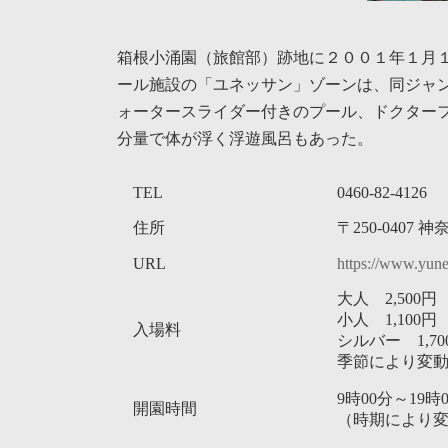
箱根小涌園（旅館部）跡地に２００１年１月１
ール施設の「ユネッサン」ゾーンは、同ジャ
ォータースライダー付きのプール、ドクター
分量で体が浮く浮遊風呂もあった。
TEL
0460-82-4126
住所
〒250-040
URL
https://www.yun
大人 2,500円
小人 1,100円
入場料
シルバー 1,70
季節により変
9時00分～19時
開園時間
（時期により変