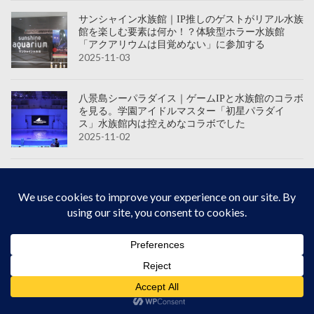
サンシャイン水族館｜IP推しのゲストがリアル水族
館を楽しむ要素は何か！？体験型ホラー水族館
「アクアリウムは目覚めない」に参加する
2025-11-03
八景島シーパラダイス｜ゲームIPと水族館のコラボ
を見る。学園アイドルマスター「初星パラダイ
ス」水族館内は控えめなコラボでした
2025-11-02
東京ディズニーシー｜複数のテーマを持つパーク
のハロウィンはゲストが楽しみ方を選べるような
「全部載せ理論」で魅了する
2025-10-30
東京ディズニーランド｜TDL不評の理由は刺さる
演出の減少かも？ミッキーマウスは全てに必須
か？と感じるハロウィン時期
2025-10-29