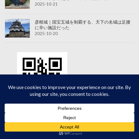
2025-10-21
彦根城｜国宝五城を制覇する、天下の名城は足腰
に辛い施設だった
2025-10-20
2026年8月
月
火
水
木
金
土
日
1
2