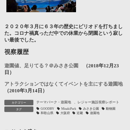
２０２０年３月に６３年の歴史にピリオドを打ちまし
た。コロナ禍真っただ中での休業から閉園という寂し
い最後でした。
視察履歴
遊園値、足りてる？＠みさき公園
（2018年12月23
日）
アトラクションではなくてイベントを主にする遊園地
（2010年3月14日）
テーマパーク・遊園地
、
レジャー施設視察レポート
カテゴリー
GOODBY
MisakiPark
みさき公園
動物園
タグ
和歌山県
大阪府
近畿
遊園地