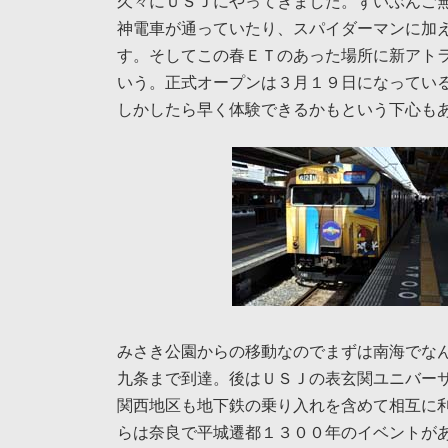
久々にＵＳＪにやってきました。ずいぶんご
神電車が通っていたり、スパイダーマンに加
す。そしてこの春ＥＴのあった場所に新アト
いう。正式オープンは３月１９日になってい
しかしたら早く体験できるかもという下心も
みさき公園からの移動なのでまずは南海でな
九条まで到達。後はＵＳＪの表玄関ユニバー
関西地区も地下鉄の乗り入れを含めて相互に
らは奈良で平城遷都１３００年のイベントが