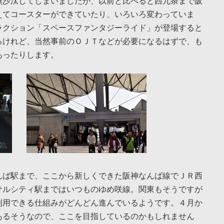
無沙汰してしまいましたが、以前と比べると西九条まで阪
えてコースターができていたり、いろいろ変わっていま
ラクション「スペースファンタジーライド」が登場すると
るけれど、当然事前のＯＪＴなどが必要になるはずで、も
あったりします。
んば駅まで、ここから新しくできた阪神なんば線でＪＲ西
サルシティ駅まではいつものゆめ咲線。関東もそうですが
利用できる仕組みがどんどん進んでいるようです。４月か
あるそうなので、ここを目指しているのかもしれません