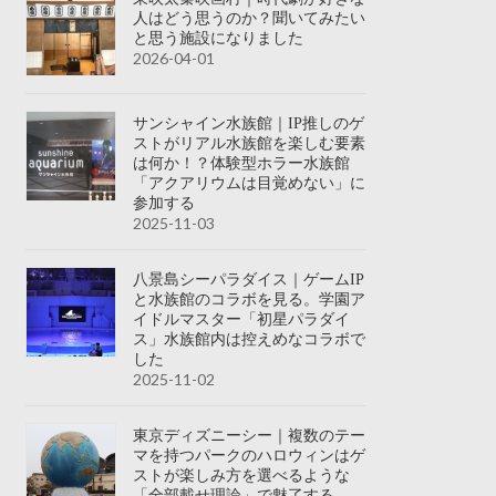
人はどう思うのか？聞いてみたい
と思う施設になりました
2026-04-01
サンシャイン水族館｜IP推しのゲ
ストがリアル水族館を楽しむ要素
は何か！？体験型ホラー水族館
「アクアリウムは目覚めない」に
参加する
2025-11-03
八景島シーパラダイス｜ゲームIP
と水族館のコラボを見る。学園ア
イドルマスター「初星パラダイ
ス」水族館内は控えめなコラボで
した
2025-11-02
東京ディズニーシー｜複数のテー
マを持つパークのハロウィンはゲ
ストが楽しみ方を選べるような
「全部載せ理論」で魅了する