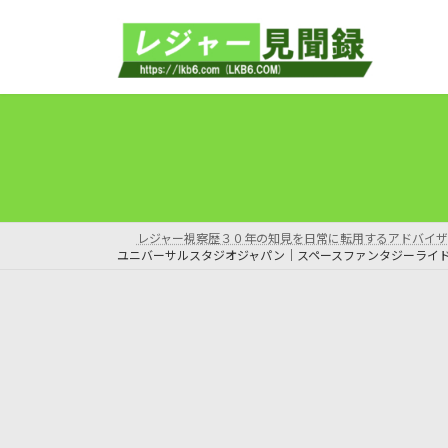
コ
ナ
ン
ビ
テ
ゲ
ン
ー
ツ
シ
へ
ョ
ス
ン
キ
に
ッ
移
プ
動
レジャー視察歴３０年の知見を日常に転用するアドバイザ
ユニバーサルスタジオジャパン｜スペースファンタジーライ