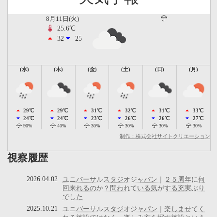
8月11日(火)
25.6℃
32
25
(水)
(木)
(金)
(土)
(日)
(月)
29℃
29℃
31℃
32℃
31℃
33℃
24℃
24℃
23℃
26℃
26℃
27℃
90%
40%
30%
30%
30%
30%
制作：株式会社サイトクリエーション
視察履歴
2026.04.02
ユニバーサルスタジオジャパン｜２５周年に何
回来れるのか？問われている気がする充実ぶり
でした
2025.10.21
ユニバーサルスタジオジャパン｜楽しませてく