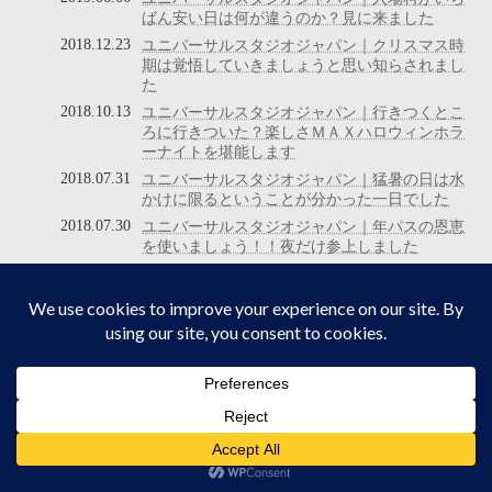
ばん安い日は何が違うのか？見に来ました
2018.12.23
ユニバーサルスタジオジャパン｜クリスマス時
期は覚悟していきましょうと思い知らされまし
た
2018.10.13
ユニバーサルスタジオジャパン｜行きつくとこ
ろに行きついた？楽しさＭＡＸハロウィンホラ
ーナイトを堪能します
2018.07.31
ユニバーサルスタジオジャパン｜猛暑の日は水
かけに限るということが分かった一日でした
2018.07.30
ユニバーサルスタジオジャパン｜年パスの恩恵
を使いましょう！！夜だけ参上しました
2018.03.23
ユニバーサルスタジオジャパン｜平日は閑散期
じゃないのか？と思うような日でした
2018.02.12
ユニバーサルスタジオジャパン｜最近の大攻勢
が一息ついたらどうなるかが知りたくて来まし
た
2017.10.13
ユニバーサルスタジオジャパン｜ハロウィンホ
ラーナイト初参加します。
2017.05.29
ユニバーサルスタジオジャパン｜ミニオン・パ
ークができたらどこが空いてくるか見に来まし
た