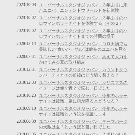
2023.10.03
ユニバーサルスタジオジャパン｜３年ぶりに来
たユニバ、ニンテンドウワールドを初体験
2023.10.02
ユニバーサルスタジオジャパン｜３年ぶりのハ
ロウィンホラーナイトを体験する（その２）
2023.10.02
ユニバーサルスタジオジャパン｜３年ぶりのハ
ロウィンホラーナイトまでの時間の様子
2020.12.14
ユニバーサルスタジオジャパン｜コロナ禍でも
美味しい"食いバーサル"は健在のユニバを見る
2020.07.31
ユニバーサルスタジオジャパン｜あえて人力を
かけてみる夏の取り組み
2019.12.31
ユニバーサルスタジオジャパン｜カウントダウ
ンパーティとその前後はどう切り替える？
2019.12.03
ユニバーサルスタジオジャパン｜クリスマスの
イメージは赤？青？で悩む一日でした
2019.10.23
ユニバーサルスタジオジャパン｜今年のホラー
ナイトは複雑、更に雨が降るとどうなる？
2019.09.10
ユニバーサルスタジオジャパン｜今年のホラー
ナイトは複雑という説を検証します
2019.08.08
ユニバーサルスタジオジャパン｜テーマパーク
の天敵は夏？というほど暑い日でした
2019.06.06
ユニバーサルスタジオジャパン｜入場料がいち