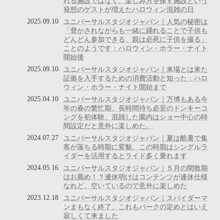
れる施設ではなく、楽しみ方を探す施設という
発想のゲストが増えたハロウィン混雑の日
2025.09.10
ユニバーサルスタジオジャパン｜人気の秘密は
「脅かされながらも一緒に踊れることで子供も
どんどん参加できる、親は必死に子供を撮る」
ことのようです：ハロウィン・ホラー・ナイト
開始後
2025.09.10
ユニバーサルスタジオジャパン｜来場とは来た
証拠を入手するための消費活動と知った：ハロ
ウィン・ホラー・ナイト開始まで
2025.04.10
ユニバーサルスタジオジャパン｜万博もある今
年の春の繁忙期、長時間待ち必至のドンキーコ
ングを初体験、混雑した園内はショー中心の時
間設定だと意外に楽しめた。
2024.07.27
ユニバーサルスタジオジャパン｜夏は酷暑で集
客が落ちる時期に変貌、この時期はシングルラ
イダーを活用するとライド多く乗れます
2024.05.16
ユニバーサルスタジオジャパン｜５月の閑散期
はお薦め！？連休明けはコンテンツが連休仕様
なれど、空いているので意外に楽しめた
2023.12.18
ユニバーサルスタジオジャパン｜スパイダーマ
ンまもなく終了、これもパークの定めとはいえ
寂しくて来ました