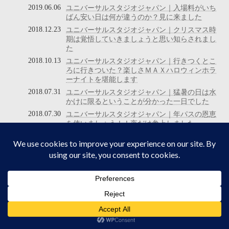
2019.06.06
ユニバーサルスタジオジャパン｜入場料がいち
ばん安い日は何が違うのか？見に来ました
2018.12.23
ユニバーサルスタジオジャパン｜クリスマス時
期は覚悟していきましょうと思い知らされまし
た
2018.10.13
ユニバーサルスタジオジャパン｜行きつくとこ
ろに行きついた？楽しさＭＡＸハロウィンホラ
ーナイトを堪能します
2018.07.31
ユニバーサルスタジオジャパン｜猛暑の日は水
かけに限るということが分かった一日でした
2018.07.30
ユニバーサルスタジオジャパン｜年パスの恩恵
を使いましょう！！夜だけ参上しました
2018.03.23
ユニバーサルスタジオジャパン｜平日は閑散期
じゃないのか？と思うような日でした
2018.02.12
ユニバーサルスタジオジャパン｜最近の大攻勢
が一息ついたらどうなるかが知りたくて来まし
た
2017.10.13
ユニバーサルスタジオジャパン｜ハロウィンホ
ラーナイト初参加します。
2017.05.29
ユニバーサルスタジオジャパン｜ミニオン・パ
ークができたらどこが空いてくるか見に来まし