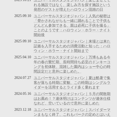
ユニバーサルスタジオジャパン｜楽しませてく
れる施設ではなく、楽しみ方を探す施設という
発想のゲストが増えたハロウィン混雑の日
2025.09.10
ユニバーサルスタジオジャパン｜人気の秘密は
「脅かされながらも一緒に踊れることで子供も
どんどん参加できる、親は必死に子供を撮る」
ことのようです：ハロウィン・ホラー・ナイト
開始後
2025.09.10
ユニバーサルスタジオジャパン｜来場とは来た
証拠を入手するための消費活動と知った：ハロ
ウィン・ホラー・ナイト開始まで
2025.04.10
ユニバーサルスタジオジャパン｜万博もある今
年の春の繁忙期、長時間待ち必至のドンキーコ
ングを初体験、混雑した園内はショー中心の時
間設定だと意外に楽しめた。
2024.07.27
ユニバーサルスタジオジャパン｜夏は酷暑で集
客が落ちる時期に変貌、この時期はシングルラ
イダーを活用するとライド多く乗れます
2024.05.16
ユニバーサルスタジオジャパン｜５月の閑散期
はお薦め！？連休明けはコンテンツが連休仕様
なれど、空いているので意外に楽しめた
2023.12.18
ユニバーサルスタジオジャパン｜スパイダーマ
ンまもなく終了、これもパークの定めとはいえ