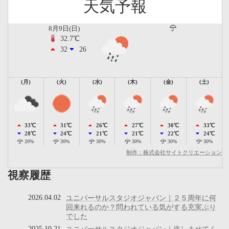
天気予報
8月9日(日)
32.7℃
32
26
(月)
(火)
(水)
(木)
(金)
(土)
33℃
31℃
26℃
27℃
30℃
33℃
28℃
24℃
21℃
21℃
22℃
24℃
20%
30%
30%
30%
30%
30%
制作：株式会社サイトクリエーション
視察履歴
2026.04.02
ユニバーサルスタジオジャパン｜２５周年に何
回来れるのか？問われている気がする充実ぶり
でした
2025.10.21