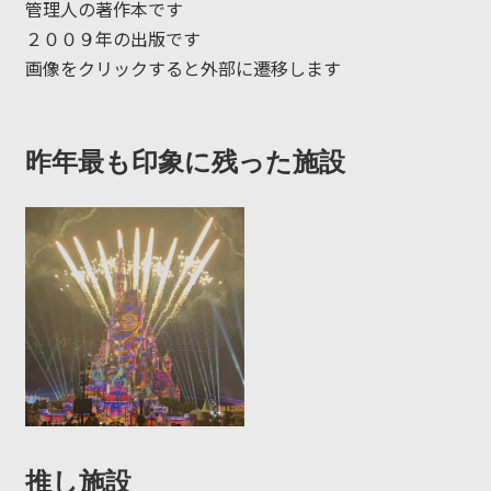
管理人の著作本です
２００９年の出版です
画像をクリックすると外部に遷移します
昨年最も印象に残った施設
推し施設