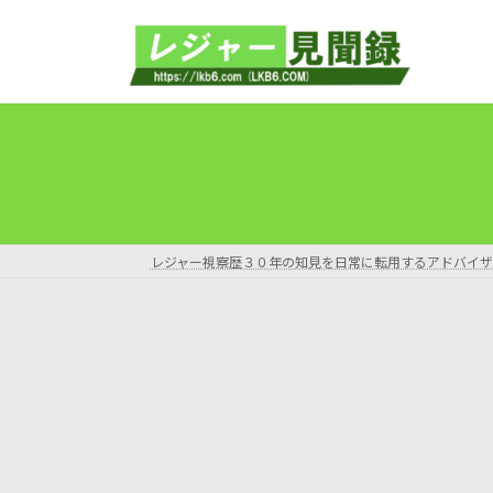
コ
ナ
ン
ビ
テ
ゲ
ン
ー
ツ
シ
へ
ョ
ス
ン
キ
に
ッ
移
プ
動
レジャー視察歴３０年の知見を日常に転用するアドバイザ