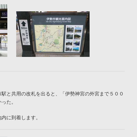
市駅と共用の改札を出ると、「伊勢神宮の外宮まで５００
かった。
地内に到着します。