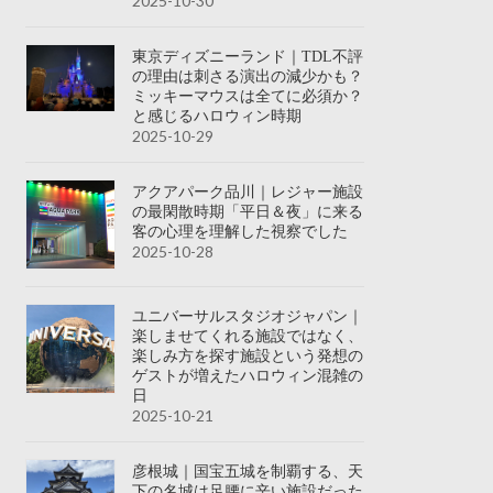
2025-10-30
東京ディズニーランド｜TDL不評
の理由は刺さる演出の減少かも？
ミッキーマウスは全てに必須か？
と感じるハロウィン時期
2025-10-29
アクアパーク品川｜レジャー施設
の最閑散時期「平日＆夜」に来る
客の心理を理解した視察でした
2025-10-28
ユニバーサルスタジオジャパン｜
楽しませてくれる施設ではなく、
楽しみ方を探す施設という発想の
ゲストが増えたハロウィン混雑の
日
2025-10-21
彦根城｜国宝五城を制覇する、天
下の名城は足腰に辛い施設だった