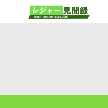
コ
ナ
ン
ビ
テ
ゲ
ン
ー
ツ
シ
へ
ョ
ス
ン
キ
に
ッ
移
プ
動