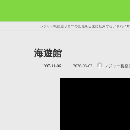
レジャー視察歴３０年の知見を日常に転用するアドバイザ
海遊館
最
1997-11-06
2026-03-02
レジャー視察
終
更
新
日
時
: