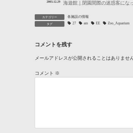
2003.12.29
海遊館｜閉園間際の迷惑客にな
各施設の情報
カテゴリー
27
am
EE
Zoo_Aquarium
タグ
コメントを残す
メールアドレスが公開されることはありませ
コメント
※