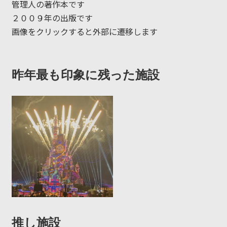
管理人の著作本です
２００９年の出版です
画像をクリックすると外部に遷移します
昨年最も印象に残った施設
推し施設