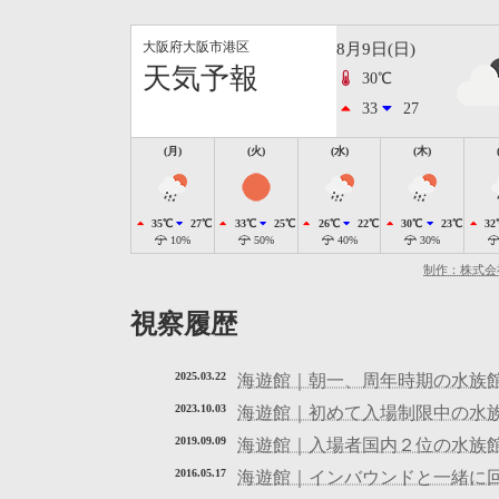
大阪府大阪市港区
8月9日(日)
天気予報
30℃
33
27
(月)
(火)
(水)
(木)
35℃
27℃
33℃
25℃
26℃
22℃
30℃
23℃
32
10%
50%
40%
30%
制作：株式会
視察履歴
2025.03.22
海遊館｜朝一、周年時期の水族
2023.10.03
海遊館｜初めて入場制限中の水
2019.09.09
海遊館｜入場者国内２位の水族
2016.05.17
海遊館｜インバウンドと一緒に