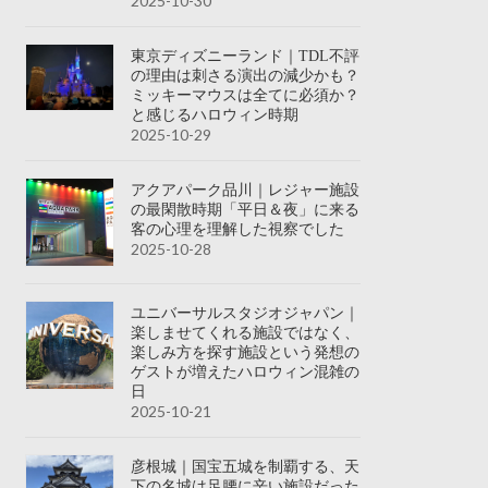
2025-10-30
東京ディズニーランド｜TDL不評
の理由は刺さる演出の減少かも？
ミッキーマウスは全てに必須か？
と感じるハロウィン時期
2025-10-29
アクアパーク品川｜レジャー施設
の最閑散時期「平日＆夜」に来る
客の心理を理解した視察でした
2025-10-28
ユニバーサルスタジオジャパン｜
楽しませてくれる施設ではなく、
楽しみ方を探す施設という発想の
ゲストが増えたハロウィン混雑の
日
2025-10-21
彦根城｜国宝五城を制覇する、天
下の名城は足腰に辛い施設だった