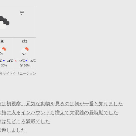
(金)
(土)
℃
24℃
32℃
26℃
30%
30%
社サイトクリエーション
館は初視察。元気な動物を見るのは朝が一番と知りました
族館に入るインバウンドも増えて大混雑の昼時期でした
館は見どころ満載でした
回遊しました