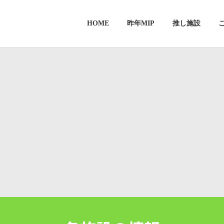
HOME
昨年MIP
推し施設