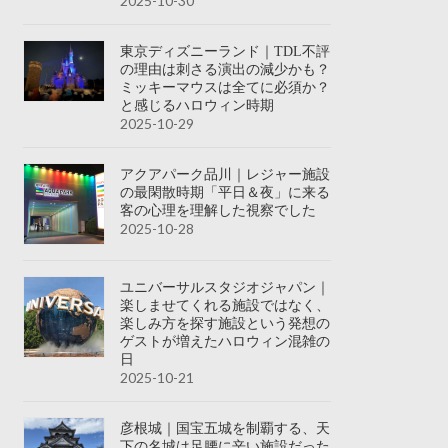
2025-10-30
東京ディズニーランド｜TDL不評
の理由は刺さる演出の減少かも？
ミッキーマウスは全てに必須か？
と感じるハロウィン時期
2025-10-29
アクアパーク品川｜レジャー施設
の最閑散時期「平日＆夜」に来る
客の心理を理解した視察でした
2025-10-28
ユニバーサルスタジオジャパン｜
楽しませてくれる施設ではなく、
楽しみ方を探す施設という発想の
ゲストが増えたハロウィン混雑の
日
2025-10-21
彦根城｜国宝五城を制覇する、天
下の名城は足腰に辛い施設だった