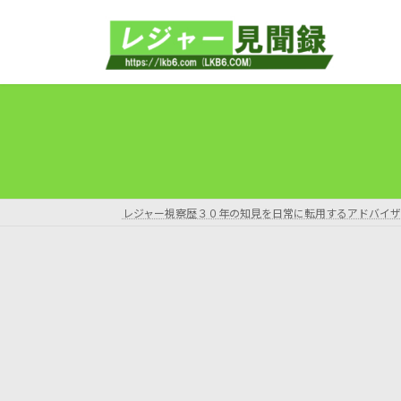
コ
ナ
ン
ビ
テ
ゲ
ン
ー
ツ
シ
へ
ョ
ス
ン
キ
に
ッ
移
プ
動
レジャー視察歴３０年の知見を日常に転用するアドバイザ