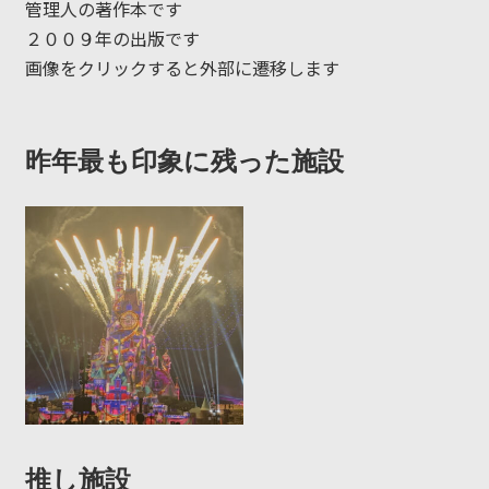
管理人の著作本です
２００９年の出版です
画像をクリックすると外部に遷移します
昨年最も印象に残った施設
推し施設