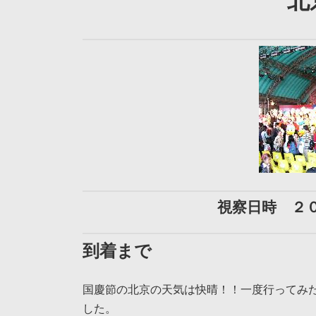
北
視察日時 ２
到着まで
国慶節の北京の天気は快晴！！一度行ってみ
した。