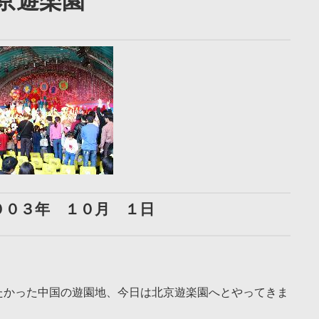
京遊楽園
００３年 １０月 １日
たかった中国の遊園地、今日は北京遊楽園へとやってきま