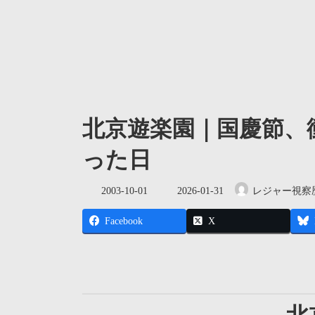
北京遊楽園｜国慶節、
った日
最
2003-10-01
2026-01-31
レジャー視察
終
更
Facebook
X
新
日
時
: