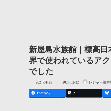
新屋島水族館｜標高日
界で使われているアク
でした
最
2024-01-25
2026-02-22
レジャー視察
終
更
Facebook
X
新
日
時
: