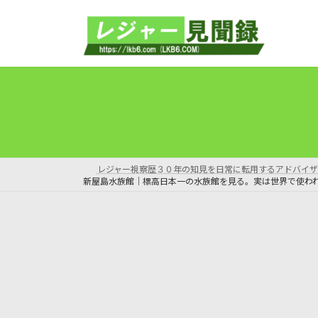
コ
ナ
ン
ビ
テ
ゲ
ン
ー
ツ
シ
へ
ョ
ス
ン
キ
に
ッ
移
プ
動
レジャー視察歴３０年の知見を日常に転用するアドバイザ
新屋島水族館｜標高日本一の水族館を見る。実は世界で使わ