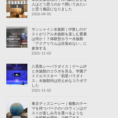
人はどう思うのか？聞いてみたい
と思う施設になりました
2026-04-01
サンシャイン水族館｜IP推しのゲ
ストがリアル水族館を楽しむ要素
は何か！？体験型ホラー水族館
「アクアリウムは目覚めない」に
参加する
2025-11-03
八景島シーパラダイス｜ゲームIP
と水族館のコラボを見る。学園ア
イドルマスター「初星パラダイ
ス」水族館内は控えめなコラボで
した
2025-11-02
東京ディズニーシー｜複数のテー
マを持つパークのハロウィンはゲ
ストが楽しみ方を選べるような
「全部載せ理論」で魅了する