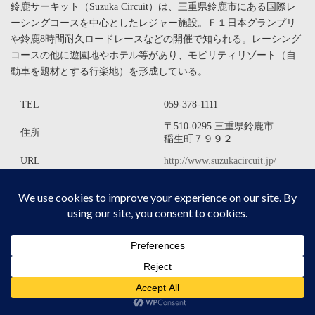
鈴鹿サーキット（Suzuka Circuit）は、三重県鈴鹿市にある国際レ
ーシングコースを中心としたレジャー施設。Ｆ１日本グランプリ
や鈴鹿8時間耐久ロードレースなどの開催で知られる。レーシング
コースの他に遊園地やホテル等があり、モビリティリゾート（自
動車を題材とする行楽地）を形成している。
TEL
059-378-1111
〒510-0295 三重県鈴鹿市
住所
稲生町７９９２
URL
http://www.suzukacircuit.jp/
大人（中学生以上）
2,000円 ／4,800円
小人（小学生） 1,000
円 ／3,400円
入場料
幼児（3歳～未就学児）
800円 ／2,200円
※変動制を採用していま
す。詳しくは
WEBサイト
でご確認ください。
10時00分～17時00分（季