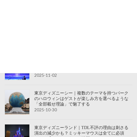
2026-04-01
サンシャイン水族館｜IP推しのゲストがリアル水族
館を楽しむ要素は何か！？体験型ホラー水族館
「アクアリウムは目覚めない」に参加する
2025-11-03
八景島シーパラダイス｜ゲームIPと水族館のコラボ
を見る。学園アイドルマスター「初星パラダイ
ス」水族館内は控えめなコラボでした
2025-11-02
東京ディズニーシー｜複数のテーマを持つパーク
のハロウィンはゲストが楽しみ方を選べるような
「全部載せ理論」で魅了する
2025-10-30
東京ディズニーランド｜TDL不評の理由は刺さる
演出の減少かも？ミッキーマウスは全てに必須