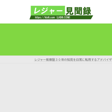
コ
ナ
ン
ビ
テ
ゲ
ン
ー
ツ
シ
へ
ョ
ス
ン
キ
に
ッ
移
プ
動
レジャー視察歴３０年の知見を日常に転用するアドバイザ