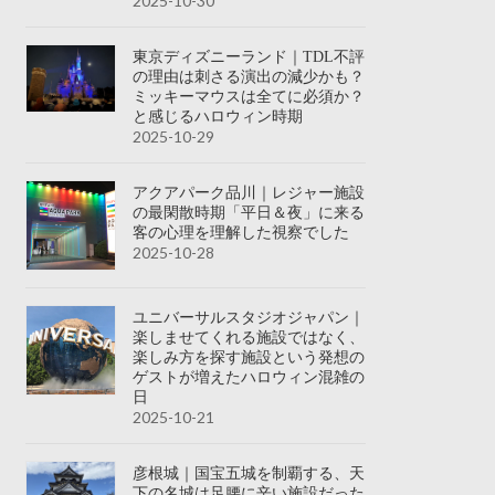
2025-10-30
東京ディズニーランド｜TDL不評
の理由は刺さる演出の減少かも？
ミッキーマウスは全てに必須か？
と感じるハロウィン時期
2025-10-29
アクアパーク品川｜レジャー施設
の最閑散時期「平日＆夜」に来る
客の心理を理解した視察でした
2025-10-28
ユニバーサルスタジオジャパン｜
楽しませてくれる施設ではなく、
楽しみ方を探す施設という発想の
ゲストが増えたハロウィン混雑の
日
2025-10-21
彦根城｜国宝五城を制覇する、天
下の名城は足腰に辛い施設だった