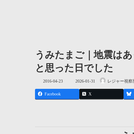
うみたまご｜地震はあ
と思った日でした
最
2016-04-23
2026-01-31
レジャー視察
終
更
Facebook
X
新
日
時
: