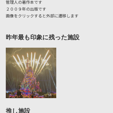
管理人の著作本です
２００９年の出版です
画像をクリックすると外部に遷移します
昨年最も印象に残った施設
推し施設