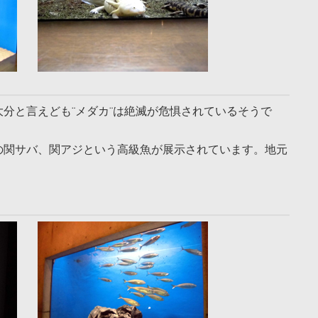
分と言えども¨メダカ¨は絶滅が危惧されているそうで
の関サバ、関アジという高級魚が展示されています。地元
。