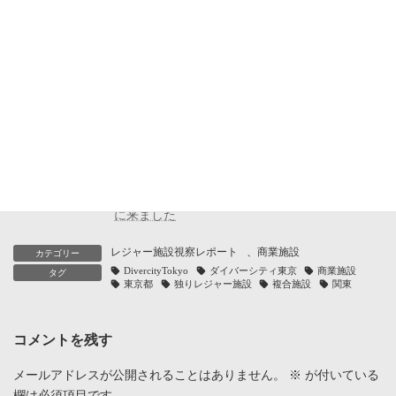
33℃
34℃
33℃
30℃
31℃
30℃
25℃
26℃
25℃
25℃
24℃
23℃
20%
30%
30%
30%
30%
40%
制作：株式会社サイトクリエーション
視察履歴
2019.08.24
ウンコミュージアム｜下品を上品に扱うとどう
なるか？を教えてくれる施設でした
2012.06.06
ダイバーシティ東京｜お台場に本命ショッピン
グモール降臨か？三井不動産の新しい施設を見
に来ました
レジャー施設視察レポート
、
商業施設
カテゴリー
DivercityTokyo
ダイバーシティ東京
商業施設
タグ
東京都
独りレジャー施設
複合施設
関東
コメントを残す
メールアドレスが公開されることはありません。
※
が付いている
欄は必須項目です