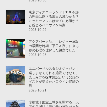
2025-10-30
東京ディズニーランド｜TDL不評
の理由は刺さる演出の減少かも？
ミッキーマウスは全てに必須か？
と感じるハロウィン時期
2025-10-29
アクアパーク品川｜レジャー施設
の最閑散時期「平日＆夜」に来る
客の心理を理解した視察でした
2025-10-28
ユニバーサルスタジオジャパン｜
楽しませてくれる施設ではなく、
楽しみ方を探す施設という発想の
ゲストが増えたハロウィン混雑の
日
2025-10-21
彦根城｜国宝五城を制覇する、天
下の名城は足腰に辛い施設だった