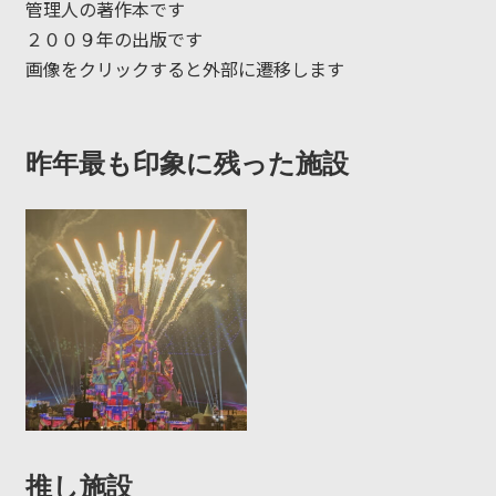
管理人の著作本です
２００９年の出版です
画像をクリックすると外部に遷移します
昨年最も印象に残った施設
推し施設