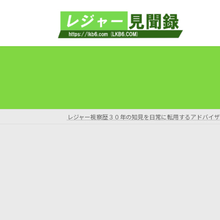
コ
ナ
ン
ビ
テ
ゲ
ン
ー
ツ
シ
へ
ョ
ス
ン
キ
に
ッ
移
プ
動
レジャー視察歴３０年の知見を日常に転用するアドバイザ