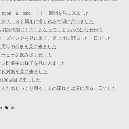
upon a time ！！」期間を見に来ました
く終了、３０周年に滑り込みで間に合いました
る閑散時期（！？）となってしまったのはなぜか？
ターズインクを見に来て、値上げに消沈した一日でした
０周年の催事を見に来ました
コーヒーを飲み尽くせ！！
ィン開催中の様子を見に来ました
の反対側を見に来ました
100回目で来ました
見るためじっくり回る、人の流れとは逆に回る一日でした
nt
BB