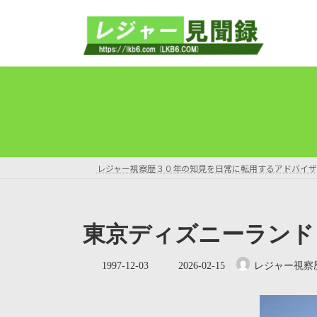
コ
ナ
ン
ビ
テ
ゲ
ン
ー
ツ
シ
へ
ョ
ス
ン
キ
に
ッ
移
プ
動
レジャー視察歴３０年の知見を日常に転用するアドバイザ
東京ディズニーランド
最
1997-12-03
2026-02-15
レジャー視察
終
更
新
日