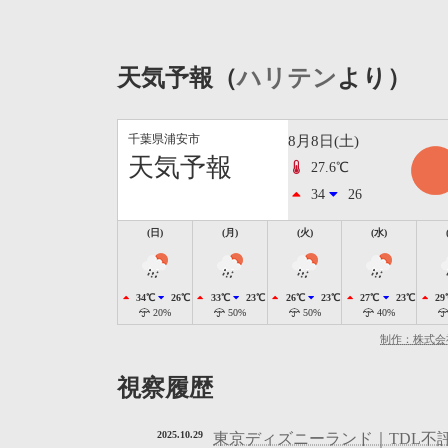
天気予報（
ハリテン
より）
千葉県浦安市
8月8日(土)
天気予報
27.6℃
34
26
(日)
(月)
(火)
(水)
34℃
26℃
33℃
23℃
26℃
23℃
27℃
23℃
29
20%
50%
50%
40%
制作：株式会
視察履歴
2025.10.29
東京ディズニーランド｜TDL不