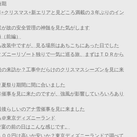
時期
+クリスマス+新エリアと見どころ満載の３年ぶりのイン
業が故の安全管理の神髄を見た気がします
海（前編）
ち改装中ですが、見る場所はあちこちにあった日でした
ィズニーリゾート独りで一気に巡る旅、まずはＴＤＲから
後の来訪か？工事中だらけのクリスマスシーズンを見に来
リ夏祭り期間に間に合いました
年催事を見に来たのですが、強風が影響していろいろあり
最後らしいのアナ雪催事を見に来ました
る＠東京ディズニーランド
で宴の前の日はこんな感じです。
４００円は高いか安いか？東京ディズニーランドで調べて