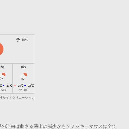
10%
(木)
(金)
℃
23℃
28℃
23℃
50%
50%
社サイトクリエーション
評の理由は刺さる演出の減少かも？ミッキーマウスは全て