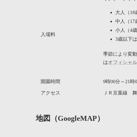
大人（18
中人（17歳
小人（4歳～
入場料
3歳以下
季節により変
は
オフィシャ
開園時間
9時00分～21
アクセス
ＪＲ京葉線 
地図（GoogleMAP）