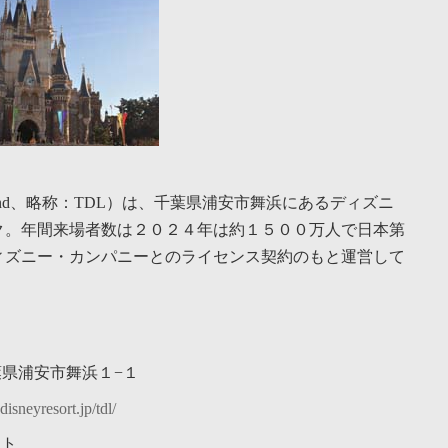
yland、略称：TDL）は、千葉県浦安市舞浜にあるディズニ
ク。年間来場者数は２０２４年は約１５００万人で日本第
ィズニー・カンパニーとのライセンス契約のもと運営して
 千葉県浦安市舞浜１−１
isneyresort.jp/tdl/
ット