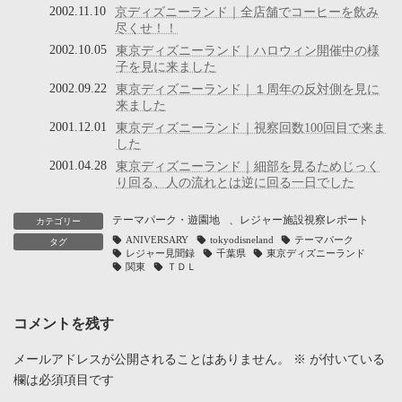
2002.11.10
京ディズニーランド｜全店舗でコーヒーを飲み
尽くせ！！
2002.10.05
東京ディズニーランド｜ハロウィン開催中の様
子を見に来ました
2002.09.22
東京ディズニーランド｜１周年の反対側を見に
来ました
2001.12.01
東京ディズニーランド｜視察回数100回目で来ま
した
2001.04.28
東京ディズニーランド｜細部を見るためじっく
り回る、人の流れとは逆に回る一日でした
テーマパーク・遊園地
、
レジャー施設視察レポート
カテゴリー
ANIVERSARY
tokyodisneland
テーマパーク
タグ
レジャー見聞録
千葉県
東京ディズニーランド
関東
ＴＤＬ
コメントを残す
メールアドレスが公開されることはありません。
※
が付いている
欄は必須項目です