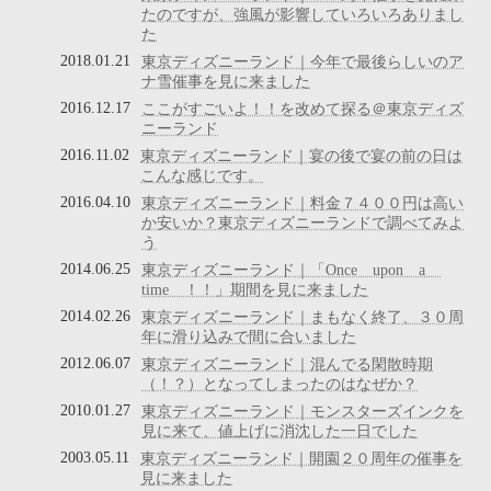
たのですが、強風が影響していろいろありまし
た
2018.01.21
東京ディズニーランド｜今年で最後らしいのア
ナ雪催事を見に来ました
2016.12.17
ここがすごいよ！！を改めて探る＠東京ディズ
ニーランド
2016.11.02
東京ディズニーランド｜宴の後で宴の前の日は
こんな感じです。
2016.04.10
東京ディズニーランド｜料金７４００円は高い
か安いか？東京ディズニーランドで調べてみよ
う
2014.06.25
東京ディズニーランド｜「Once upon a
time ！！」期間を見に来ました
2014.02.26
東京ディズニーランド｜まもなく終了、３０周
年に滑り込みで間に合いました
2012.06.07
東京ディズニーランド｜混んでる閑散時期
（！？）となってしまったのはなぜか？
2010.01.27
東京ディズニーランド｜モンスターズインクを
見に来て、値上げに消沈した一日でした
2003.05.11
東京ディズニーランド｜開園２０周年の催事を
見に来ました