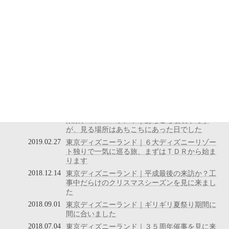
視察履歴
2025.10.29
東京ディズニーランド｜TDL不評の理由は刺さ
る演出の減少かも？ミッキーマウスは全てに必
須か？と感じるハロウィン時期
2023.11.08
東京ディズニーランド｜４０周年+クリスマス
+新エリアと見どころ満載の３年ぶりのインパー
ク
2020.08.25
東京ディズニーランド｜上場企業が故の安全管
理の神髄を見た気がします
2019.11.17
東京ディズニーランド｜守国攻海（前編）
2019.07.28
東京ディズニーランド｜あちこち改装中です
が、見る場所はあちこちにあった日でした
2019.02.27
東京ディズニーランド｜６大ディズニーリゾー
ト独りで一気に巡る旅、まずはＴＤＲから始ま
ります
2018.12.14
東京ディズニーランド｜平成最後の来訪か？工
事中だらけのクリスマスシーズンを見に来まし
た
2018.09.01
東京ディズニーランド｜ギリギリ夏祭り期間に
間に合いました
2018.07.04
東京ディズニーランド｜３５周年催事を見に来