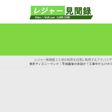
コ
ナ
ン
ビ
テ
ゲ
ン
ー
ツ
シ
へ
ョ
ス
ン
キ
に
ッ
移
プ
動
レジャー視察歴３０年の知見を日常に転用するアドバイザ
東京ディズニーランド｜平成最後の来訪か？工事中だらけの