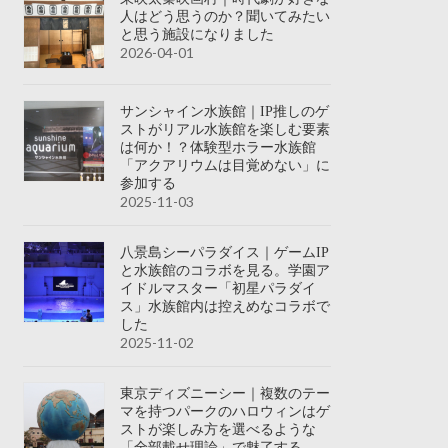
人はどう思うのか？聞いてみたい
と思う施設になりました
2026-04-01
サンシャイン水族館｜IP推しのゲ
ストがリアル水族館を楽しむ要素
は何か！？体験型ホラー水族館
「アクアリウムは目覚めない」に
参加する
2025-11-03
八景島シーパラダイス｜ゲームIP
と水族館のコラボを見る。学園ア
イドルマスター「初星パラダイ
ス」水族館内は控えめなコラボで
した
2025-11-02
東京ディズニーシー｜複数のテー
マを持つパークのハロウィンはゲ
ストが楽しみ方を選べるような
「全部載せ理論」で魅了する