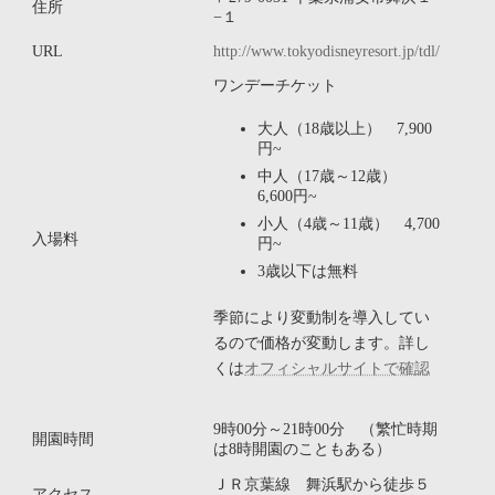
住所
−１
URL
http://www.tokyodisneyresort.jp/tdl/
ワンデーチケット
大人（18歳以上） 7,900
円~
中人（17歳～12歳）
6,600円~
小人（4歳～11歳） 4,700
入場料
円~
3歳以下は無料
季節により変動制を導入してい
るので価格が変動します。詳し
くは
オフィシャルサイトで確認
9時00分～21時00分 （繁忙時期
開園時間
は8時開園のこともある）
ＪＲ京葉線 舞浜駅から徒歩５
アクセス