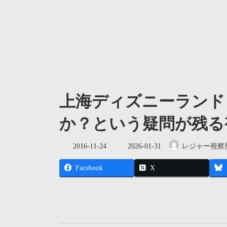
上海ディズニーランド
か？という疑問が残る
最
2016-11-24
2026-01-31
レジャー視察
終
更
Facebook
X
新
日
時
: