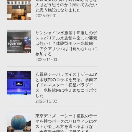
人はどう思うのか？聞いてみたい
と思う施設になりました
2026-04-01
サンシャイン水族館｜IP推しのゲ
ストがリアル水族館を楽しむ要素
は何か！？体験型ホラー水族館
「アクアリウムは目覚めない」に
参加する
2025-11-03
八景島シーパラダイス｜ゲームIP
と水族館のコラボを見る。学園ア
イドルマスター「初星パラダイ
ス」水族館内は控えめなコラボで
した
2025-11-02
東京ディズニーシー｜複数のテー
マを持つパークのハロウィンはゲ
ストが楽しみ方を選べるような
「全部載せ理論」で魅了する