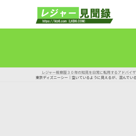
コ
ナ
ン
ビ
テ
ゲ
ン
ー
ツ
シ
へ
ョ
ス
ン
キ
に
ッ
移
プ
動
レジャー視察歴３０年の知見を日常に転用するアドバイザ
東京ディズニーシー｜空いているように見えるが、混んでい