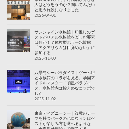
人はどう思うのか？聞いてみたい
と思う施設になりました
2026-04-01
サンシャイン水族館｜IP推しのゲ
ストがリアル水族館を楽しむ要素
は何か！？体験型ホラー水族館
「アクアリウムは目覚めない」に
参加する
2025-11-03
八景島シーパラダイス｜ゲームIP
と水族館のコラボを見る。学園ア
イドルマスター「初星パラダイ
ス」水族館内は控えめなコラボで
した
2025-11-02
東京ディズニーシー｜複数のテー
マを持つパークのハロウィンはゲ
ストが楽しみ方を選べるような
「全部載せ理論」で魅了する