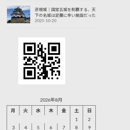
彦根城｜国宝五城を制覇する、天
下の名城は足腰に辛い施設だった
2025-10-20
2026年8月
月
火
水
木
金
土
日
1
2
3
4
5
6
7
8
9