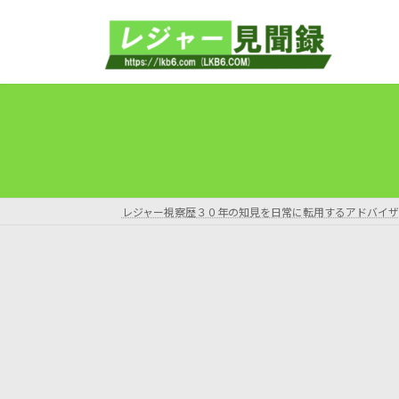
コ
ナ
ン
ビ
テ
ゲ
ン
ー
ツ
シ
へ
ョ
ス
ン
キ
に
ッ
移
プ
動
レジャー視察歴３０年の知見を日常に転用するアドバイザ