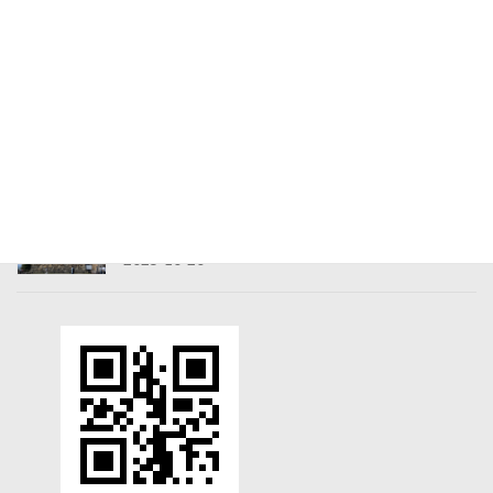
た
2025-10-28
ユニバーサルスタジオジャパン｜楽しませてくれ
る施設ではなく、楽しみ方を探す施設という発想
のゲストが増えたハロウィン混雑の日
2025-10-21
彦根城｜国宝五城を制覇する、天下の名城は足腰
に辛い施設だった
2025-10-20