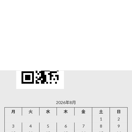
彦根城｜国宝五城を制覇する、天下の名城は足腰
に辛い施設だった
2025-10-20
2026年8月
月
火
水
木
金
土
日
1
2
3
4
5
6
7
8
9