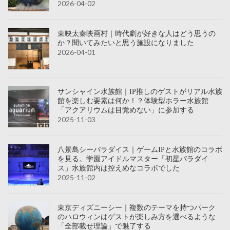
2026-04-02
東映太秦映画村｜時代劇が好きな人はどう思うの
か？聞いてみたいと思う施設になりました
2026-04-01
サンシャイン水族館｜IP推しのゲストがリアル水族
館を楽しむ要素は何か！？体験型ホラー水族館
「アクアリウムは目覚めない」に参加する
2025-11-03
八景島シーパラダイス｜ゲームIPと水族館のコラボ
を見る。学園アイドルマスター「初星パラダイ
ス」水族館内は控えめなコラボでした
2025-11-02
東京ディズニーシー｜複数のテーマを持つパーク
のハロウィンはゲストが楽しみ方を選べるような
「全部載せ理論」で魅了する