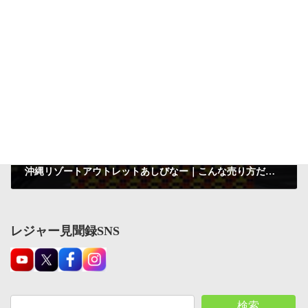
今年で３５周年。夜が面白そうな施設なのに朝から来た・・・＠琉球村
2017-08-31
次の記事
沖縄リゾートアウトレットあしびなー｜こんな売り方だとやっぱりみんな買いますよねというシーンがあった視察です
2017-08-31
レジャー見聞録SNS
検索