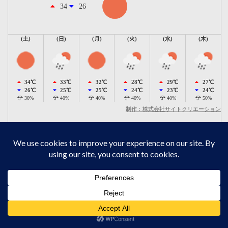
34
26
(土)
(日)
(月)
(火)
(水)
(木)
34℃
33℃
32℃
28℃
29℃
27℃
26℃
25℃
25℃
24℃
23℃
24℃
30%
40%
40%
40%
40%
50%
制作：株式会社サイトクリエーション
視察履歴
2002.10.27
葛西臨海水族園｜東京都民で良かったことを実
感できた施設でした
レジャー施設視察レポート
、
水族館
カテゴリー
Kasai-Aquarium
東京都
水族館
タグ
独りレジャー施設
葛西臨海水族園
視察
関東