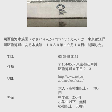
葛西臨海水族園（かさいりんかいすいぞくえん）は、東京都江戸
川区臨海町にある水族館。１９８９年１０月１０日に開園した。
TEL
03-3869-5152
〒134-8587 東京都江戸川
住所
区臨海町６丁目２−３
http://www.tokyo-
URL
zoo.net/zoo/kasai/
大人（高校生以上） 700
円
料金
中学生 250円
小学生以下 無料
65歳以上 350円