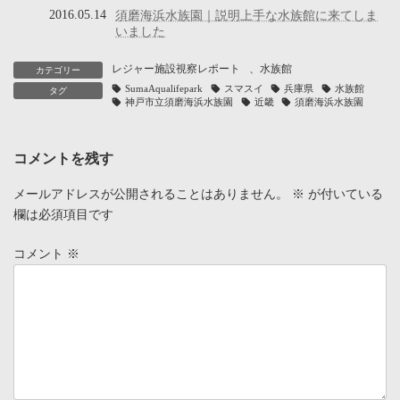
2016.05.14
須磨海浜水族園｜説明上手な水族館に来てしま
いました
レジャー施設視察レポート
、
水族館
カテゴリー
SumaAqualifepark
スマスイ
兵庫県
水族館
タグ
神戸市立須磨海浜水族園
近畿
須磨海浜水族園
コメントを残す
メールアドレスが公開されることはありません。
※
が付いている
欄は必須項目です
コメント
※