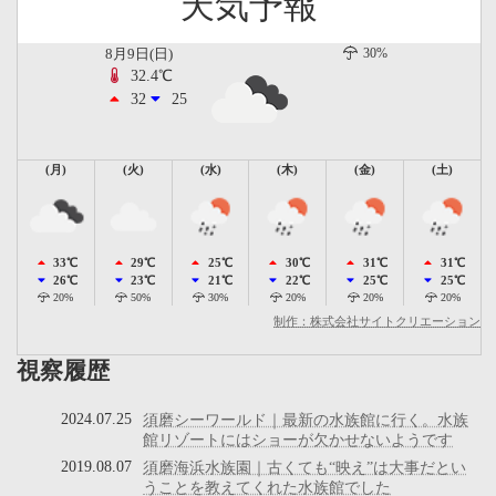
天気予報
8月9日(日)
30%
32.4℃
32
25
(月)
(火)
(水)
(木)
(金)
(土)
33℃
29℃
25℃
30℃
31℃
31℃
26℃
23℃
21℃
22℃
25℃
25℃
20%
50%
30%
20%
20%
20%
制作：株式会社サイトクリエーション
視察履歴
2024.07.25
須磨シーワールド｜最新の水族館に行く。水族
館リゾートにはショーが欠かせないようです
2019.08.07
須磨海浜水族園｜古くても“映え”は大事だとい
うことを教えてくれた水族館でした