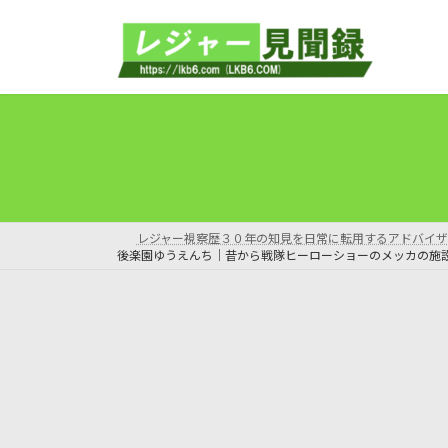
コ
ナ
ン
ビ
テ
ゲ
ン
ー
ツ
シ
へ
ョ
ス
ン
キ
に
ッ
移
プ
動
レジャー視察歴３０年の知見を日常に転用するアドバイザ
後楽園ゆうえんち｜昔から戦隊ヒーローショーのメッカの施