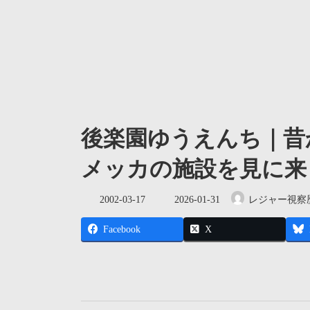
後楽園ゆうえんち｜昔
メッカの施設を見に来
最
2002-03-17
2026-01-31
レジャー視察
終
更
Facebook
X
新
日
時
: