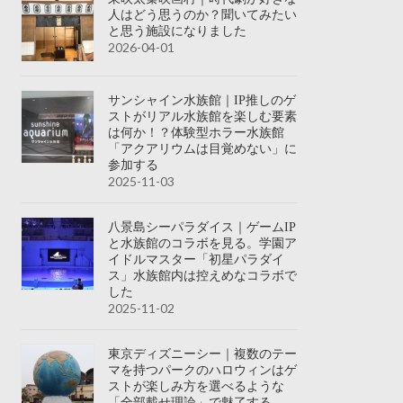
人はどう思うのか？聞いてみたい
と思う施設になりました
2026-04-01
サンシャイン水族館｜IP推しのゲ
ストがリアル水族館を楽しむ要素
は何か！？体験型ホラー水族館
「アクアリウムは目覚めない」に
参加する
2025-11-03
八景島シーパラダイス｜ゲームIP
と水族館のコラボを見る。学園ア
イドルマスター「初星パラダイ
ス」水族館内は控えめなコラボで
した
2025-11-02
東京ディズニーシー｜複数のテー
マを持つパークのハロウィンはゲ
ストが楽しみ方を選べるような
「全部載せ理論」で魅了する