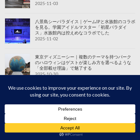
2025-11-03
八景島シーパラダイス｜ゲームIPと水族館のコラボ
を見る。学園アイドルマスター「初星パラダイ
ス」水族館内は控えめなコラボでした
2025-11-02
東京ディズニーシー｜複数のテーマを持つパーク
のハロウィンはゲストが楽しみ方を選べるような
「全部載せ理論」で魅了する
2025-10-30
東京ディズニーランド｜TDL不評の理由は刺さる
演出の減少かも？ミッキーマウスは全てに必須
か？と感じるハロウィン時期
2025-10-29
アクアパーク品川｜レジャー施設の最閑散時期
「平日＆夜」に来る客の心理を理解した視察でし
た