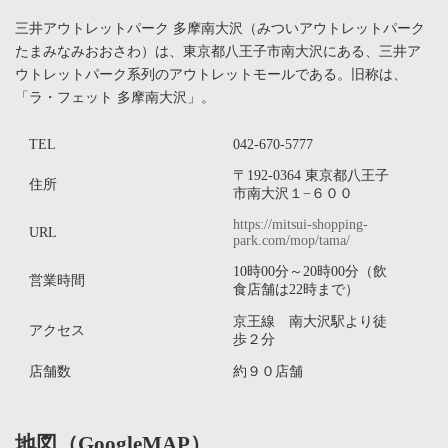
三井アウトレットパーク 多摩南大沢（みついアウトレットパーク
たまみなみおおさわ）は、東京都八王子市南大沢にある、三井ア
ウトレットパーク系列のアウトレットモールである。旧称は、
「ラ・フェット 多摩南大沢」。
TEL
042-670-5777
〒192-0364 東京都八王子
住所
市南大沢１−６００
https://mitsui-shopping-
URL
park.com/mop/tama/
10時00分～20時00分（飲
営業時間
食店舗は22時まで）
京王線 南大沢駅より徒
アクセス
歩２分
店舗数
約９０店舗
地図（GoogleMAP）