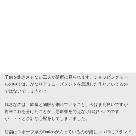
みんなワインの飲み過ぎ？な訳ないか・・・
感想
足早に回ってしまいました。やはり買い物がないと滞留時間は伸
びません・・・。「ラ・フェット・タマ」は明らかに子連れの親
子をターゲットにした構成でした（小生にはそう見えました）。
子供を飽きさせない工夫が随所に見られます。ショッピングモー
ルの中では、かなりアミューズメントを意識した作りといえるの
ではないでしょうか？
残念なのは、飲食と物販が別れていること、今はまだ良いですが
将来これを分けたことが、悪影響を与えなければいいのです
が・・・と余計な心配をしてしまいました。
店舗はスポーツ系のOutletsが入っているのが嬉しい（特にブランド