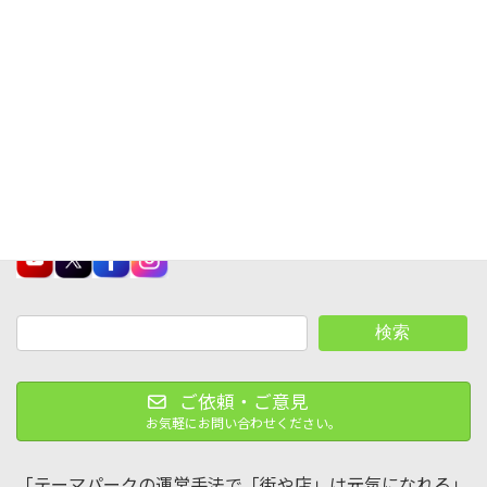
姫路城｜平成の大改修が完了した直後に見に来ました
2015-05-09
レジャー見聞録SNS
検索
ご依頼・ご意見
お気軽にお問い合わせください。
「テーマパークの運営手法で「街や店」は元気になれる」