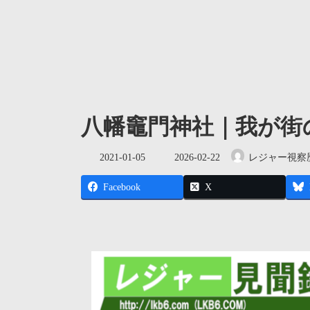
八幡竈門神社｜我が街
最
2021-01-05
2026-02-22
レジャー視察
終
更
Facebook
X
新
日
時
: