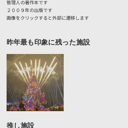
管理人の著作本です
２００９年の出版です
画像をクリックすると外部に遷移します
昨年最も印象に残った施設
推し施設