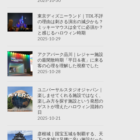
2025-10-30
東京ディズニーランド｜TDL不評
の理由は刺さる演出の減少かも？
ミッキーマウスは全てに必須か？
と感じるハロウィン時期
2025-10-29
アクアパーク品川｜レジャー施設
の最閑散時期「平日＆夜」に来る
客の心理を理解した視察でした
2025-10-28
ユニバーサルスタジオジャパン｜
楽しませてくれる施設ではなく、
楽しみ方を探す施設という発想の
ゲストが増えたハロウィン混雑の
日
2025-10-21
彦根城｜国宝五城を制覇する、天
下の名城は足腰に辛い施設だった