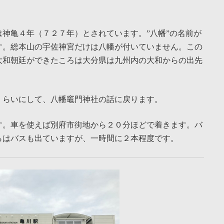
神亀４年（７２７年）とされています。”八幡”の名前が
す。総本山の宇佐神宮だけは八幡が付いていません。この
大和朝廷ができたころは大分県は九州内の大和からの出先
くらいにして、八幡竈門神社の話に戻ります。
す。車を使えば別府市街地から２０分ほどで着きます。バ
らはバスも出ていますが、一時間に２本程度です。