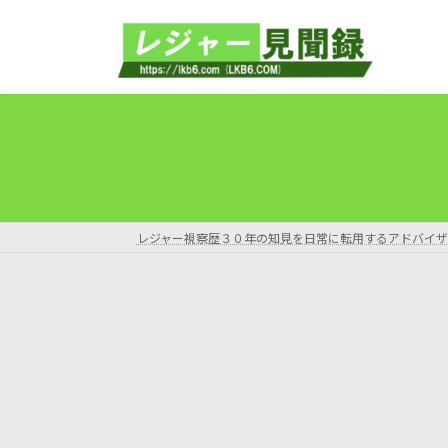
コ
ナ
ン
ビ
テ
ゲ
ン
ー
ツ
シ
へ
ョ
ス
ン
キ
に
ッ
移
プ
動
レジャー視察歴３０年の知見を日常に転用するアドバイザ