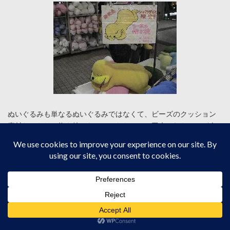
ぬいぐるみも単なるぬいぐるみではなくて、ビーズのクッション
素材だったり、抱き枕になっていたりと、一工夫されたモノが人
気のようです。自分にはあんまり関係ないモノですけど・・・。
一方飲食施設ですが、こちらはベイマーケット右奥に集中してい
ます。シーパラダイスの飲食施設の最大の特徴は「バイキング」
方式のお店が多いことです。
潮風に吹かれて、海を見ながらバイキング・・・なかなか経験で
きないので、是非海沿いのレストランを選びましょう。夕方にな